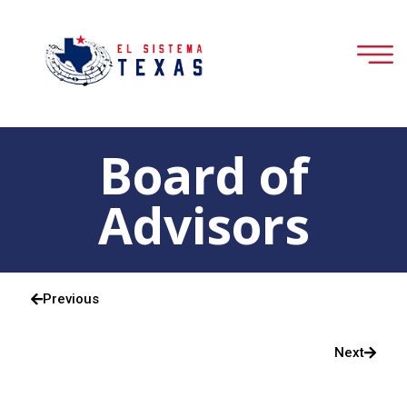
Board of
Advisors
Previous
Next